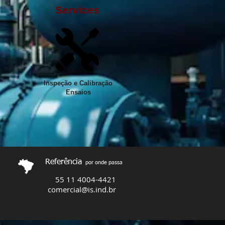
Services
Inspeção e Calibração
Ensaios
Referência
por onde passa
55 11 4004-4421
comercial@is.ind.br