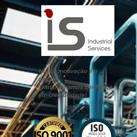
I
Nossa motivação é o
desafio.
Transformamos
confiança
em credibilidade!