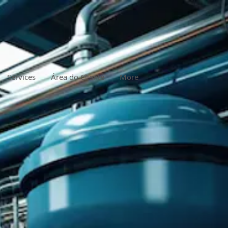
Services
Área do Cliente
More