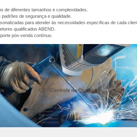
etos de diferentes tamanhos e complexidades.
padrões de segurança e qualidade.
sonalizadas para atender às necessidades específicas de cada clien
petores qualificados ABEND.
uporte pós-venda contínuo.
is
CQ - Controle de Qualidade
Solda
LP
PM
Dimensional
Ultrassom
Pashed Array
Equipamento
Instrumentista