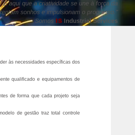
. É aqui que a criatividade se une à força da
stentam sonhos e impulsionam o progresso."
Somos
IS
Industrial Services
der às necessidades específicas dos
mente qualificado e equipamentos de
ntes de forma que cada projeto seja
elo de gestão traz total controle