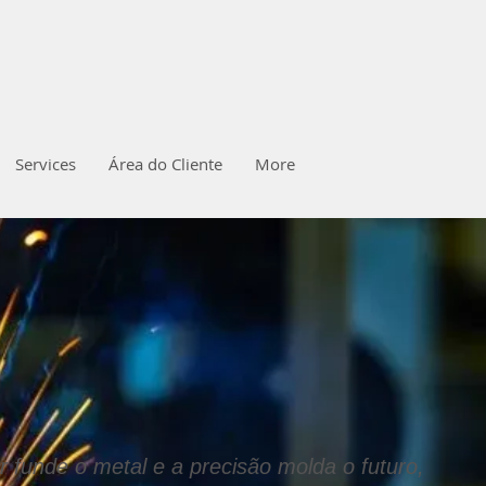
Services
Área do Cliente
More
r funde o metal e a precisão molda o futuro,