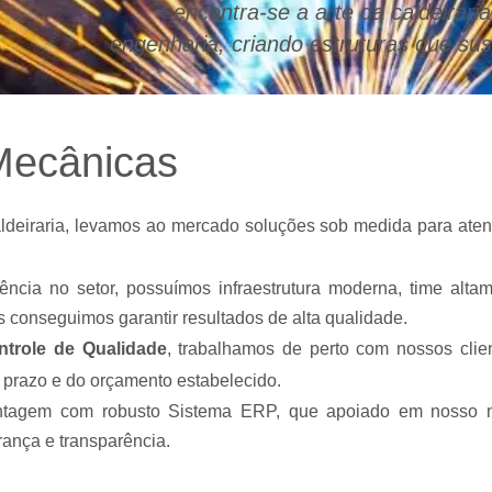
encontra-se a arte da caldeiraria
engenharia, criando estruturas que su
Mecânicas
ldeiraria, levamos ao mercado soluções sob medida para aten
ncia no setor, possuímos infraestrutura moderna, time alta
 conseguimos garantir resultados de alta qualidade.
ntrole de Qualidade
, trabalhamos de perto com nossos clie
 prazo e do orçamento estabelecido.
tagem com robusto Sistema ERP, que apoiado em nosso mod
rança e transparência.