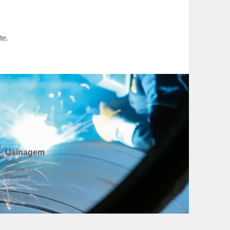
te.
Usinagem
Torno
Oxicorte
Calandra